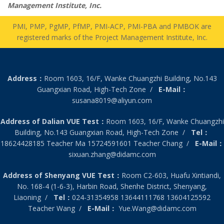
Management Institute, Inc.
PMI, PMP, PgMP, PfMP, PMI-ACP, PMI-PBA and PMBOK are
registered marks of the Project Management Institute, Inc.
Address：
Room 1603, 16/F, Wanke Chuangzhi Building, No.143
Guangxian Road, High-Tech Zone /
E-Mail：
susana8019@aliyun.com
Address of Dalian VUE Test：
Room 1603, 16/F, Wanke Chuangzhi
Building, No.143 Guangxian Road, High-Tech Zone /
Tel：
18624428185 Teacher Ma 15724591601 Teacher Chang /
E-Mail：
sixuan.zhang@didamc.com
Address of Shenyang VUE Test：
Room C2-603, Huafu Xintiandi,
No. 168-4 (1-6-3), Harbin Road, Shenhe District, Shenyang,
Liaoning /
Tel：
024-31354958 13644111768 13604125592
Teacher Wang /
E-Mail：
Yue.Wang@didamc.com