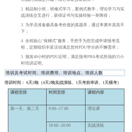
2. 精品制小班，研修式学习，案例式教学，理论学习与实
战演练交叉进行，获得证书与实操经验一举两得；
3. 为学员准备极高备考价值的真题库，通过率累年居高不
下；
4. 全程贴心“保姆式”服务，手把手为您完成申请报考流
程，定期组织丰富活动满足您对PDU学分的不懈需求；
5. 颁发40小时的PDU证明，满足报考PBA考试所须的35小
时培训证明。
培训及考试时间、培训费用、培训地点、培训人数
培训时间：
6天
2晚
（4天
2晚实战演练、
1天考前串讲、
1天模考
）
课程安排
时间安排
课程内容
第一天、第二天
9:00--17:00
理论课
18:00--20:00
实战演练